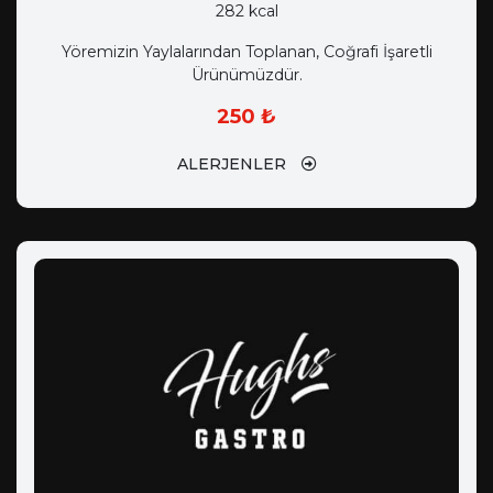
282 kcal
Yöremizin Yaylalarından Toplanan, Coğrafi İşaretli
Ürünümüzdür.
250 ₺
ALERJENLER