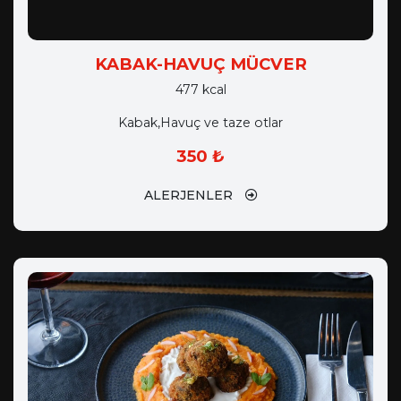
KABAK-HAVUÇ MÜCVER
477 kcal
Kabak,Havuç ve taze otlar
350 ₺
ALERJENLER